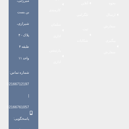
میرزایی،
نحوه
آنلاین
کارمندی
بن بست
ارسال
تلگرامی
شیرازی،
مبلمان
سفارش
ثبت
پلاک - ۴
اداری
پیگیری
شکایات
طبقه ۴
پارتیشن
سفارش
واحد ۱۱
اداری
شماره تماس:
02166712197
|
02166761057
پاسخگویی: