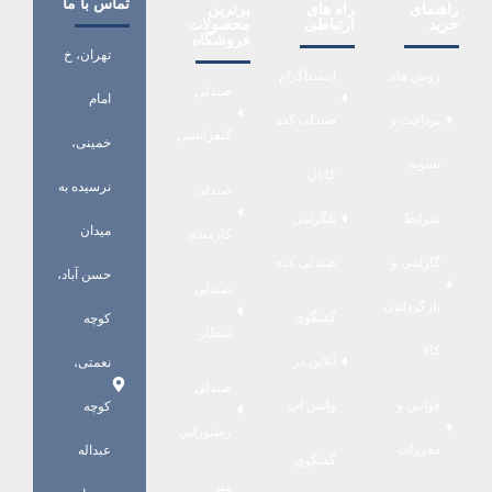
تماس با ما
راهنمای
راه های
برترین
خرید
ارتباطی
محصولات
فروشگاه
تهران، خ
روش های
اینستاگرام
صندلی
امام
پرداخت و
صندلی کده
کنفرانسی
خمینی،
تسویه
کانال
نرسیده به
صندلی
شرایط
تلگرامی
میدان
کارمندی
گارانتی و
صندلی کده
حسن آباد،
صندلی
بازگرداندن
گفتگوی
کوچه
انتظار
کالا
آنلاین در
نعمتی،
صندلی
قوانین و
واتس اپ
کوچه
رستورانی
مقررات
عبداله
گفتگوی
میز