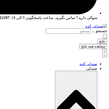
سوالی دارید؟ تماس بگیرید، ساعت پاسخگویی 9 الی 18:
02166712197 | 02166761057
جستجو ...
نتایج
مشاهده همه نتایج
صندلی کده
صندلی