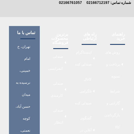
شماره تماس:
02166712197
02166761057
تماس با ما
راهنمای
راه های
برترین
خرید
ارتباطی
محصولات
فروشگاه
تهران، خ
روش های
اینستاگرام
صندلی
امام
پرداخت و
صندلی کده
کنفرانسی
خمینی،
تسویه
کانال
نرسیده به
صندلی
شرایط
تلگرامی
میدان
کارمندی
گارانتی و
صندلی کده
حسن آباد،
صندلی
بازگرداندن
گفتگوی
کوچه
انتظار
کالا
آنلاین در
نعمتی،