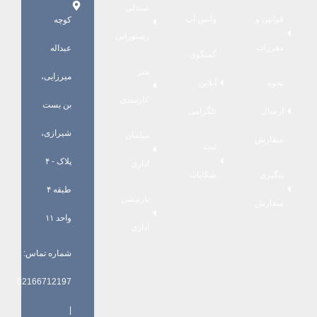
صندلی
قوانین و
واتس اپ
کوچه
رستورانی
مقررات
عبداله
گفتگوی
میز
میرزایی،
نحوه
آنلاین
کارمندی
بن بست
ارسال
تلگرامی
شیرازی،
مبلمان
سفارش
ثبت
پلاک - ۴
اداری
پیگیری
شکایات
طبقه ۴
پارتیشن
سفارش
واحد ۱۱
اداری
شماره تماس:
02166712197
|