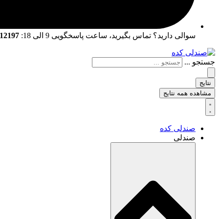
سوالی دارید؟ تماس بگیرید، ساعت پاسخگویی 9 الی 18:
02166712197 | 02166761057
جستجو ...
نتایج
مشاهده همه نتایج
صندلی کده
صندلی