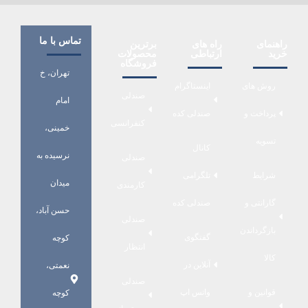
تماس با ما
راهنمای
راه های
برترین
خرید
ارتباطی
محصولات
فروشگاه
تهران، خ
روش های
اینستاگرام
صندلی
امام
پرداخت و
صندلی کده
کنفرانسی
خمینی،
تسویه
کانال
نرسیده به
صندلی
شرایط
تلگرامی
میدان
کارمندی
گارانتی و
صندلی کده
حسن آباد،
صندلی
بازگرداندن
گفتگوی
کوچه
انتظار
کالا
آنلاین در
نعمتی،
صندلی
قوانین و
واتس اپ
کوچه