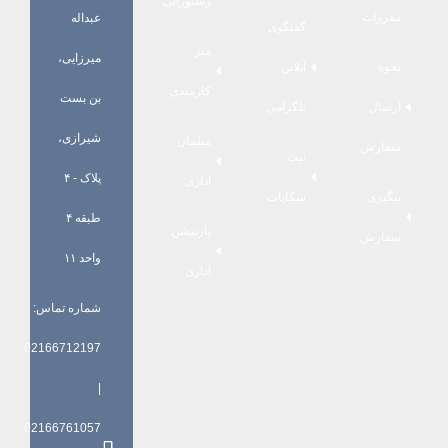
رستورانی
مقررات
عبداله
گفتگوی
میز
میرزایی،
نحوه
آنلاین
کارمندی
بن بست
ارسال
تلگرامی
شیرازی،
مبلمان
سفارش
ثبت
پلاک - ۴
اداری
پیگیری
شکایات
طبقه ۴
پارتیشن
سفارش
واحد ۱۱
اداری
شماره تماس:
02166712197
|
02166761057