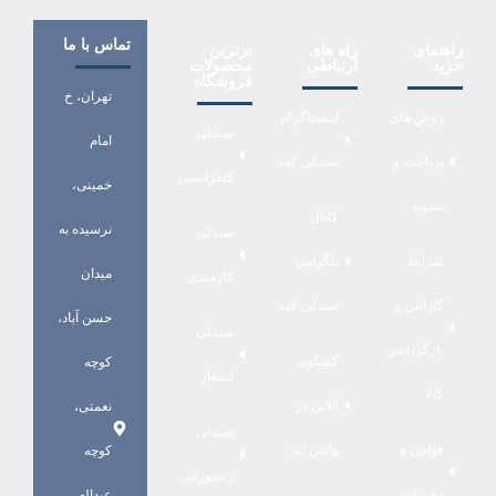
تماس با ما
راهنمای
راه های
برترین
خرید
ارتباطی
محصولات
فروشگاه
تهران، خ
روش های
اینستاگرام
صندلی
امام
پرداخت و
صندلی کده
کنفرانسی
خمینی،
تسویه
کانال
نرسیده به
صندلی
شرایط
تلگرامی
میدان
کارمندی
گارانتی و
صندلی کده
حسن آباد،
صندلی
بازگرداندن
گفتگوی
کوچه
انتظار
کالا
آنلاین در
نعمتی،
صندلی
قوانین و
واتس اپ
کوچه
رستورانی
مقررات
عبداله