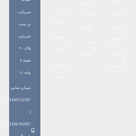
گفتگوی
میز
میرزایی،
نحوه
آنلاین
کارمندی
بن بست
ارسال
تلگرامی
شیرازی،
مبلمان
سفارش
ثبت
پلاک - ۴
اداری
پیگیری
شکایات
طبقه ۴
پارتیشن
سفارش
واحد ۱۱
اداری
شماره تماس:
02166712197
|
02166761057