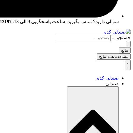
سوالی دارید؟ تماس بگیرید، ساعت پاسخگویی 9 الی 18:
02166712197 | 02166761057
جستجو ...
نتایج
مشاهده همه نتایج
صندلی کده
صندلی