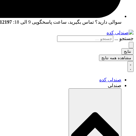
سوالی دارید؟ تماس بگیرید، ساعت پاسخگویی 9 الی 18:
02166712197 | 02166761057
جستجو ...
نتایج
مشاهده همه نتایج
صندلی کده
صندلی