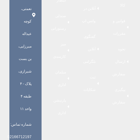
انتظار
کالا
آنلاین در
نعمتی،
صندلی
قوانین و
واتس اپ
کوچه
رستورانی
مقررات
عبداله
گفتگوی
میز
میرزایی،
نحوه
آنلاین
کارمندی
بن بست
ارسال
تلگرامی
شیرازی،
مبلمان
سفارش
ثبت
پلاک - ۴
اداری
پیگیری
شکایات
طبقه ۴
پارتیشن
سفارش
واحد ۱۱
اداری
شماره تماس:
02166712197