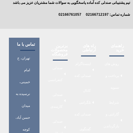
تیم پشتیبانی صندلی کده آماده پاسخگویی به سوالات شما مشتریان عزیز می باشد
شماره تماس:
02166712197
02166761057
تماس با ما
راهنمای
راه های
برترین
خرید
ارتباطی
محصولات
فروشگاه
تهران، خ
روش های
اینستاگرام
صندلی
امام
پرداخت و
صندلی کده
کنفرانسی
خمینی،
تسویه
کانال
نرسیده به
صندلی
شرایط
تلگرامی
میدان
کارمندی
گارانتی و
صندلی کده
حسن آباد،
صندلی
بازگرداندن
گفتگوی
کوچه