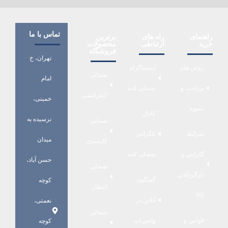
تماس با ما
راهنمای
راه های
برترین
خرید
ارتباطی
محصولات
فروشگاه
تهران، خ
روش های
اینستاگرام
صندلی
امام
پرداخت و
صندلی کده
کنفرانسی
خمینی،
تسویه
کانال
نرسیده به
صندلی
شرایط
تلگرامی
میدان
کارمندی
گارانتی و
صندلی کده
حسن آباد،
صندلی
بازگرداندن
گفتگوی
کوچه
انتظار
کالا
آنلاین در
نعمتی،
صندلی
قوانین و
واتس اپ
کوچه