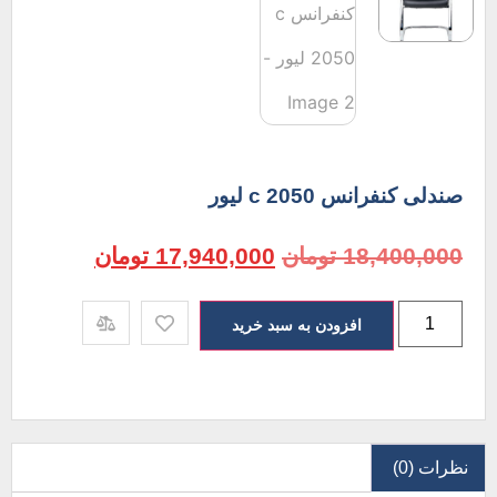
صندلی کنفرانس c 2050 لیور
18,400,000
تومان
17,940,000
تومان
افزودن به سبد خرید
نظرات (0)