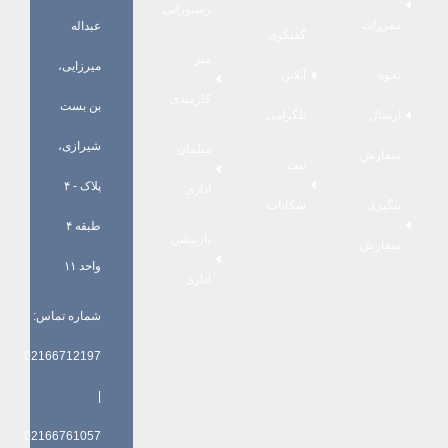
رستورانی
مقررات
عبداله
گفتگوی
میز
میرزایی،
نحوه
آنلاین
کارمندی
بن بست
ارسال
تلگرامی
شیرازی،
مبلمان
سفارش
ثبت
پلاک - ۴
اداری
پیگیری
شکایات
طبقه ۴
پارتیشن
سفارش
واحد ۱۱
اداری
شماره تماس:
02166712197
|
02166761057