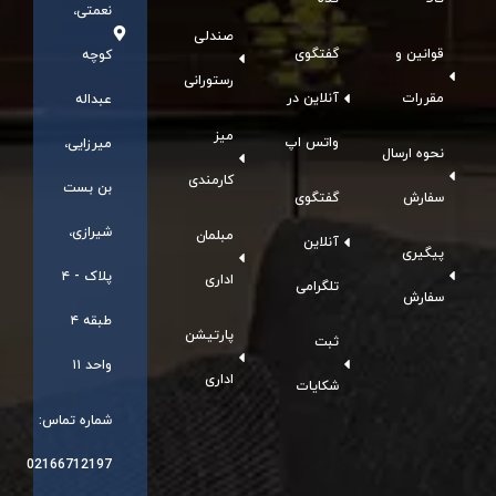
نعمتی،
صندلی
قوانین و
گفتگوی
کوچه
رستورانی
مقررات
آنلاین در
عبداله
میز
واتس اپ
میرزایی،
نحوه ارسال
کارمندی
بن بست
سفارش
گفتگوی
شیرازی،
مبلمان
آنلاین
پیگیری
پلاک - ۴
اداری
تلگرامی
سفارش
طبقه ۴
پارتیشن
ثبت
واحد ۱۱
اداری
شکایات
شماره تماس:
02166712197