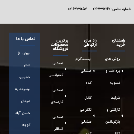
ماره تماس:
02166712197
02166761057
تماس با ما
راهنمای
راه های
برترین
خرید
ارتباطی
محصولات
فروشگاه
تهران، خ
روش های
اینستاگرام
صندلی
امام
پرداخت و
صندلی
کنفرانسی
خمینی،
تسویه
کده
نرسیده به
صندلی
شرایط
کانال
میدان
کارمندی
گارانتی و
تلگرامی
حسن آباد،
صندلی
بازگرداندن
صندلی
کوچه
انتظار
کالا
کده