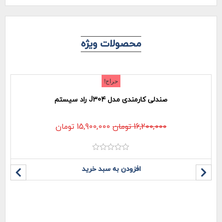
محصولات ویژه
حراج!
صندلی کارمندی مدل J304 راد سیستم
16,200,000
تومان
15,900,000
تومان
نمره
0
افزودن به سبد خرید
از
5