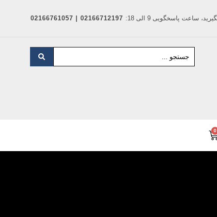
د، ساعت پاسخگویی 9 الی 18:
02166712197 | 02166761057
0