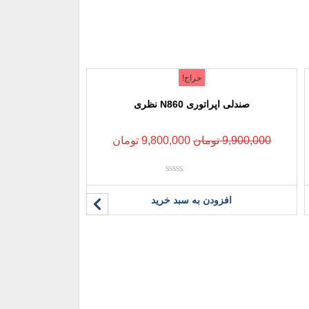
حراج!
صندلی اپراتوری N860 نظری
9,900,000
تومان
9,800,000
تومان
نمره
0
افزودن به سبد خرید
از
5
صندلی اپراتوری
15,840,000
ت