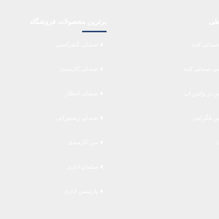
اطی
برترین محصولات فروشگاه
صندلی کده
صندلی کنفرانسی
می صندلی کده
صندلی کارمندی
ین در واتس اپ
صندلی انتظار
ین تلگرامی
صندلی رستورانی
میز کارمندی
مبلمان اداری
پارتیشن اداری