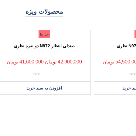
محصولات ویژه
حراج!
صندلی انتظار N972 دو نفره نظری
54,500,0
تومان
42,900,000
تومان
41,600,000
تومان
نمره
نمره
0
0
د خرید
افزودن به سبد خرید
از
از
5
5