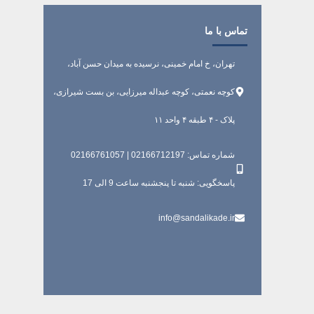
تماس با ما
تهران، خ امام خمینی، نرسیده به میدان حسن آباد،
کوچه نعمتی، کوچه عبداله میرزایی، بن بست شیرازی،
پلاک - ۴ طبقه ۴ واحد ۱۱
شماره تماس: 02166712197 | 02166761057
پاسخگویی: شنبه تا پنجشنبه ساعت 9 الی 17
info@sandalikade.ir