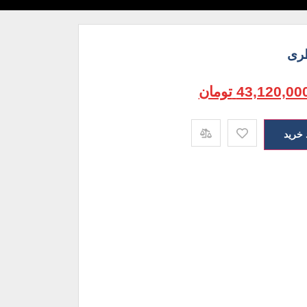
43,120,00
تومان
 خرید