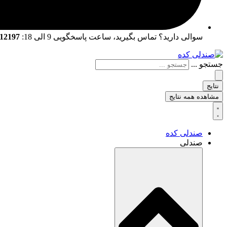
سوالی دارید؟ تماس بگیرید، ساعت پاسخگویی 9 الی 18:
02166712197 | 02166761057
جستجو ...
نتایج
مشاهده همه نتایج
صندلی کده
صندلی