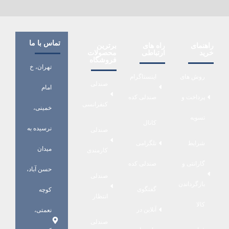
تماس با ما
راهنمای
راه های
برترین
خرید
ارتباطی
محصولات
فروشگاه
تهران، خ
روش های
اینستاگرام
صندلی
امام
پرداخت و
صندلی کده
کنفرانسی
خمینی،
تسویه
کانال
نرسیده به
صندلی
شرایط
تلگرامی
میدان
کارمندی
گارانتی و
صندلی کده
حسن آباد،
صندلی
بازگرداندن
گفتگوی
کوچه
انتظار
کالا
آنلاین در
نعمتی،
صندلی