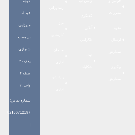
قوانین و
واتس اپ
کوچه
رستورانی
مقررات
عبداله
گفتگوی
میز
میرزایی،
نحوه
آنلاین
کارمندی
بن بست
ارسال
تلگرامی
شیرازی،
مبلمان
سفارش
ثبت
پلاک - ۴
اداری
پیگیری
شکایات
طبقه ۴
پارتیشن
سفارش
واحد ۱۱
اداری
شماره تماس:
02166712197
|