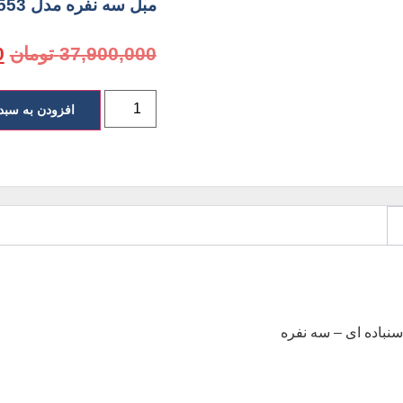
مبل سه نفره مدل B553 انرژی
37,900,000
تومان
0
افزودن به سبد
سنباده ای – سه نفره