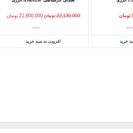
تومان
22,130,000
تومان
21,900,000
تومان
نمره
نمره
0
0
د خرید
افزودن به سبد خرید
از
از
5
5