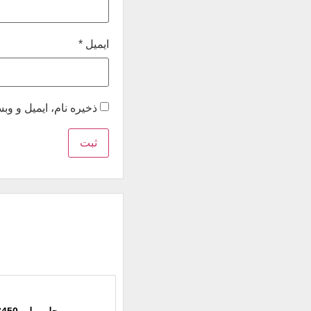
ایمیل
*
ذخیره نام، ایمیل و و
جلو مبلی T.S450 انرژی