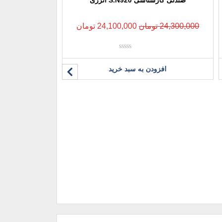
24,300,000
تومان
24,100,000
تومان
نمره
0
افزودن به سبد خرید
از
5
صندلی کارشناسی 
23,800,000
ت
افزو