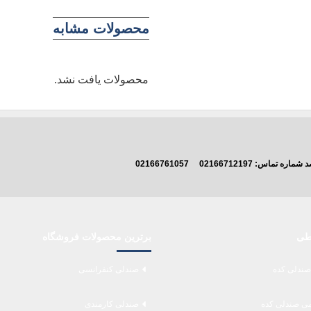
محصولات مشابه
محصولات یافت نشد.
اشد شماره تماس:
02166712197
02166761057
اطی
برترین محصولات فروشگاه
صندلی کده
صندلی کنفرانسی
می صندلی کده
صندلی کارمندی