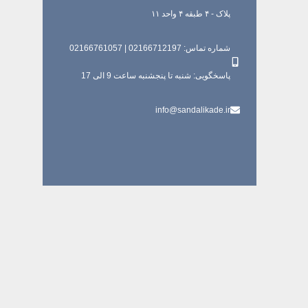
پلاک - ۴ طبقه ۴ واحد ۱۱
شماره تماس: 02166712197 | 02166761057
پاسخگویی: شنبه تا پنجشنبه ساعت 9 الی 17
info@sandalikade.ir