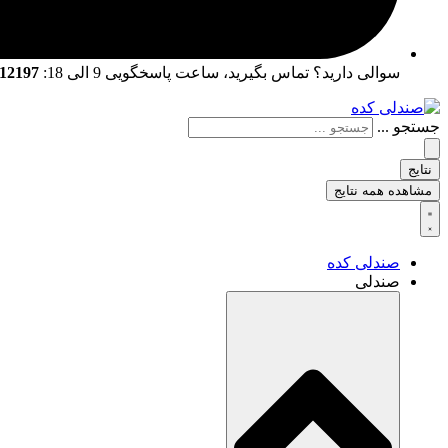
سوالی دارید؟ تماس بگیرید، ساعت پاسخگویی 9 الی 18:
02166712197 | 02166761057
جستجو ...
نتایج
مشاهده همه نتایج
صندلی کده
صندلی