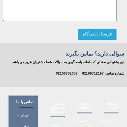
سوالی دارید؟ تماس بگیرید
تیم پشتیبانی صندلی کده آماده پاسخگویی به سوالات شما مشتریان عزیز می باشد
شماره تماس:
02166712197
02166761057
تماس با ما
راهنمای
راه های
برترین
خرید
ارتباطی
محصولات
فروشگاه
تهران، خ
روش های
اینستاگرام
صندلی
امام