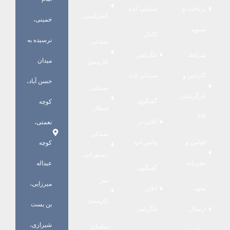
پرداخت و
صندلی کده
کنفرانسی
خمینی،
تسویه
کانال
نرسیده به
صندلی
شرایط
تلگرامی
میدان
کارمندی
گارانتی و
صندلی کده
حسن آباد،
صندلی
بازگرداندن
گفتگوی
کوچه
انتظار
کالا
آنلاین در
نعمتی،
صندلی
قوانین و
واتس اپ
کوچه
رستورانی
مقررات
عبداله
گفتگوی
میز
میرزایی،
نحوه
آنلاین
کارمندی
بن بست
ارسال
تلگرامی
شیرازی،
مبلمان
سفارش