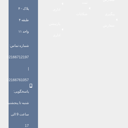
ثبت
پلاک - ۴
اداری
پیگیری
شکایات
طبقه ۴
پارتیشن
سفارش
واحد ۱۱
اداری
شماره تماس:
02166712197
|
02166761057
پاسخگویی:
شنبه تا پنجشنبه
ساعت 9 الی
17