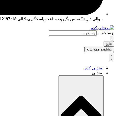
سوالی دارید؟ تماس بگیرید، ساعت پاسخگویی 9 الی 18:
02166712197 | 02166761057
جستجو ...
نتایج
مشاهده همه نتایج
صندلی کده
صندلی