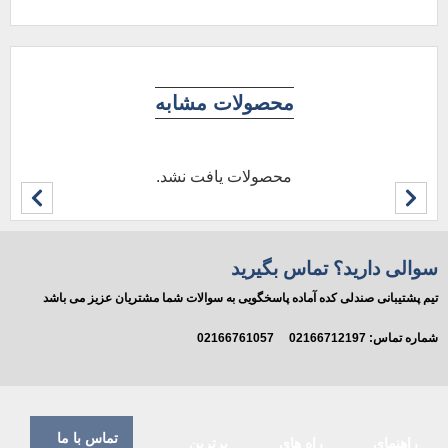
محصولات مشابه
محصولات یافت نشد.
سوالی دارید؟ تماس بگیرید
تیم پشتیبانی صندلی کده آماده پاسخگویی به سوالات شما مشتریان عزیز می باشد
شماره تماس:
02166712197
02166761057
تماس با ما
راهنمای
راه های
برترین