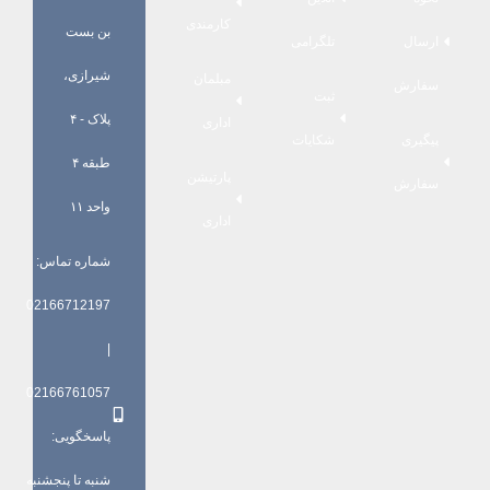
کارمندی
بن بست
ارسال
تلگرامی
شیرازی،
مبلمان
سفارش
ثبت
پلاک - ۴
اداری
پیگیری
شکایات
طبقه ۴
پارتیشن
سفارش
واحد ۱۱
اداری
شماره تماس:
02166712197
|
02166761057
پاسخگویی:
شنبه تا پنجشنبه