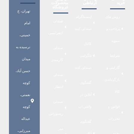
خرید
ارتباطی
محصولات
فروشگاه
تهران، خ
روش های
اینستاگرام
صندلی
امام
پرداخت و
صندلی کده
کنفرانسی
خمینی،
تسویه
کانال
نرسیده به
صندلی
شرایط
تلگرامی
میدان
کارمندی
گارانتی و
صندلی کده
حسن آباد،
صندلی
بازگرداندن
گفتگوی
کوچه
انتظار
کالا
آنلاین در
نعمتی،
صندلی
قوانین و
واتس اپ
کوچه
رستورانی
مقررات
عبداله
گفتگوی
میز
میرزایی،
نحوه
آنلاین