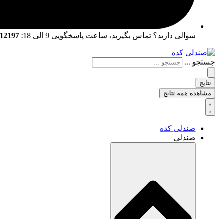
سوالی دارید؟ تماس بگیرید، ساعت پاسخگویی 9 الی 18:
02166712197 | 02166761057
جستجو ...
نتایج
مشاهده همه نتایج
صندلی کده
صندلی