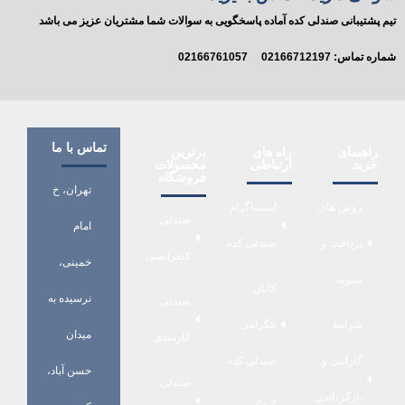
تیم پشتیبانی صندلی کده آماده پاسخگویی به سوالات شما مشتریان عزیز می باشد
شماره تماس:
02166712197
02166761057
تماس با ما
راهنمای
راه های
برترین
خرید
ارتباطی
محصولات
فروشگاه
تهران، خ
روش های
اینستاگرام
صندلی
امام
پرداخت و
صندلی کده
کنفرانسی
خمینی،
تسویه
کانال
نرسیده به
صندلی
شرایط
تلگرامی
میدان
کارمندی
گارانتی و
صندلی کده
حسن آباد،
صندلی
بازگرداندن