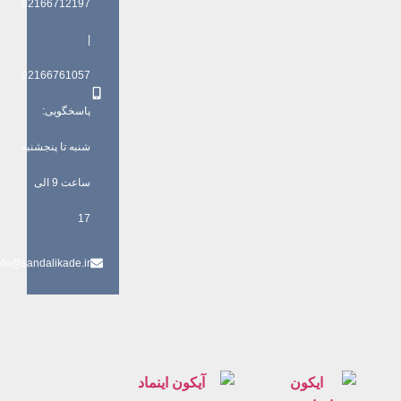
02166712197
|
02166761057
پاسخگویی:
شنبه تا پنجشنبه
ساعت 9 الی
17
info@sandalikade.ir