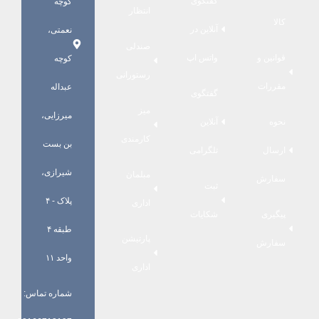
گفتگوی
کوچه
انتظار
کالا
آنلاین در
نعمتی،
صندلی
قوانین و
واتس اپ
کوچه
رستورانی
مقررات
عبداله
گفتگوی
میز
میرزایی،
نحوه
آنلاین
کارمندی
بن بست
ارسال
تلگرامی
شیرازی،
مبلمان
سفارش
ثبت
پلاک - ۴
اداری
پیگیری
شکایات
طبقه ۴
پارتیشن
سفارش
واحد ۱۱
اداری
شماره تماس: