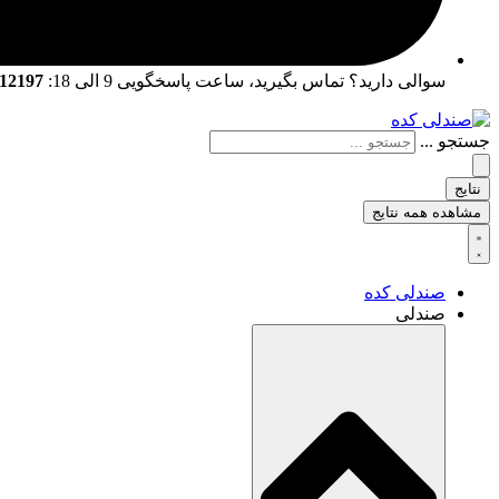
سوالی دارید؟ تماس بگیرید، ساعت پاسخگویی 9 الی 18:
02166712197 | 02166761057
جستجو ...
نتایج
مشاهده همه نتایج
صندلی کده
صندلی