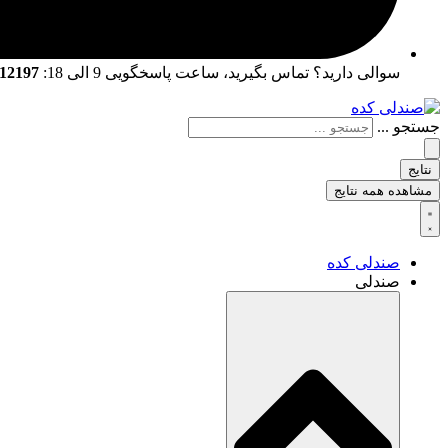
سوالی دارید؟ تماس بگیرید، ساعت پاسخگویی 9 الی 18:
02166712197 | 02166761057
جستجو ...
نتایج
مشاهده همه نتایج
صندلی کده
صندلی