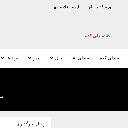
ورود / ثبت نام
لیست علاقمندی
صندلی کده
صندلی
مبل
میز
برند ها
صن
در حال بارگذاری...