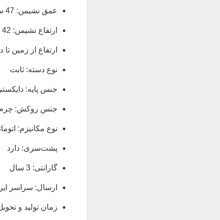
عمق نشیمن: 47 سانتی‌متر
ارتفاع نشیمن: 42 – 48.5 سانتی‌متر
ارتفاع از زمین تا دسته: 66.5 – 75.5
نوع دسته: ثابت
جنس پایه: دایکستی
جنس روکش: چرم
نوع مکانیزم: اتو
پشت‌سری: دارد
گارانتی: 3 سال
ارسال: سراسر ایر
زمان تولید و تحویل: حدود 17 روز کاری (امکان ت