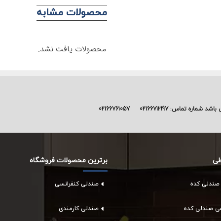
محصولات مشابه
محصولات یافت نشد.
ی باشد شماره تماس:
02166712197
02166761057
طی
برترین محصولات فروشگاه
 صندلی کده
صندلی کنفرانسی
امی صندلی کده
صندلی کارمندی