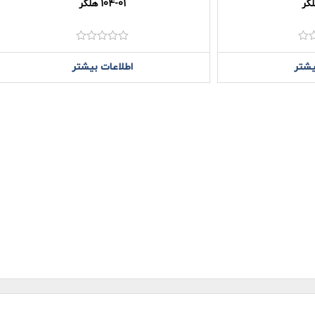
104-01 هلگر
نمره
نمره
0
0
یشتر
اطلاعات بیشتر
از
از
5
5