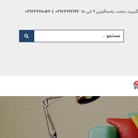
د، ساعت پاسخگویی 9 الی 18:
02166712197 | 02166761057
0