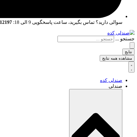
سوالی دارید؟ تماس بگیرید، ساعت پاسخگویی 9 الی 18:
02166712197 | 02166761057
جستجو ...
نتایج
مشاهده همه نتایج
صندلی کده
صندلی