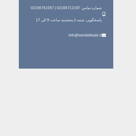
شماره تماس: 02166712197 | 02166761057
پاسخگویی: شنبه تا پنجشنبه ساعت 9 الی 17
info@sandalikade.ir