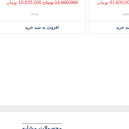
41,600,0
تومان
11,000,000
تومان
10,835,000
تومان
نمره
نمره
0
0
د خرید
افزودن به سبد خرید
از
از
5
5
محصولات مشابه