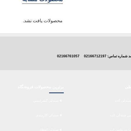
محصولات یافت نشد.
اشد شماره تماس:
02166712197
02166761057
اطی
برترین محصولات فروشگاه
صندلی کده
صندلی کنفرانسی
می صندلی کده
صندلی کارمندی
ین در واتس اپ
صندلی انتظار