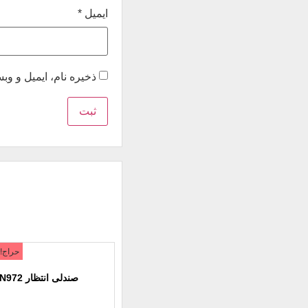
ایمیل
*
ذخیره نام، ایمیل و و
حراج!
صندلی انتظار N972 دو نفره نظری