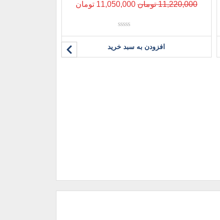
11,220,000
تومان
11,050,000
تومان
نمره
0
افزودن به سبد خرید
از
5
صندلی اپراتو
9,900,000
ت
افزو