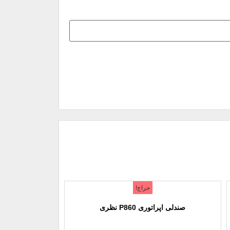
حراج!
صندلی اپراتوری P860 نظری