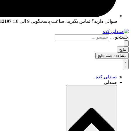
سوالی دارید؟ تماس بگیرید، ساعت پاسخگویی 9 الی 18:
02166712197 | 02166761057
جستجو ...
نتایج
مشاهده همه نتایج
صندلی کده
صندلی