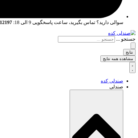
سوالی دارید؟ تماس بگیرید، ساعت پاسخگویی 9 الی 18:
02166712197 | 02166761057
جستجو ...
نتایج
مشاهده همه نتایج
صندلی کده
صندلی