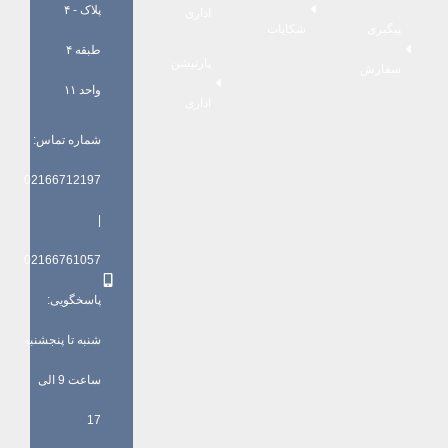
پلاک - ۴
اداری
پیگیری
شکایات
طبقه ۴
پارتیشن
سفارش
واحد ۱۱
اداری
شماره تماس:
02166712197
|
02166761057
پاسخگویی:
شنبه تا پنجشنبه
ساعت 9 الی
17