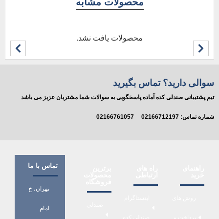
محصولات مشابه
محصولات یافت نشد.
سوالی دارید؟ تماس بگیرید
تیم پشتیبانی صندلی کده آماده پاسخگویی به سوالات شما مشتریان عزیز می باشد
شماره تماس:
02166712197
02166761057
تماس با ما
راهنمای
راه های
برترین
خرید
ارتباطی
محصولات
فروشگاه
تهران، خ
روش های
اینستاگرام
صندلی
امام
پرداخت و
صندلی کده