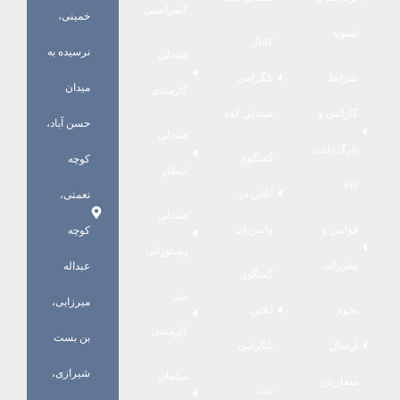
کنفرانسی
خمینی،
تسویه
کانال
نرسیده به
صندلی
شرایط
تلگرامی
میدان
کارمندی
گارانتی و
صندلی کده
حسن آباد،
صندلی
بازگرداندن
گفتگوی
کوچه
انتظار
کالا
آنلاین در
نعمتی،
صندلی
قوانین و
واتس اپ
کوچه
رستورانی
مقررات
عبداله
گفتگوی
میز
میرزایی،
نحوه
آنلاین
کارمندی
بن بست
ارسال
تلگرامی
شیرازی،
مبلمان
سفارش
ثبت