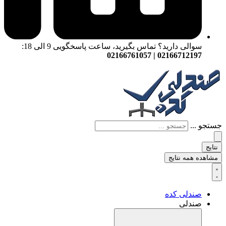
سوالی دارید؟ تماس بگیرید، ساعت پاسخگویی 9 الی 18:
02166712197 | 02166761057
جستجو ...
نتایج
مشاهده همه نتایج
صندلی کده
صندلی