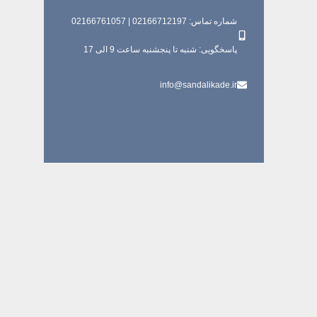
شماره تماس: 02166712197 | 02166761057
پاسخگویی: شنبه تا پنجشنبه ساعت 9 الی 17
info@sandalikade.ir