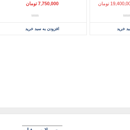
19,400,0
تومان
7,750,000
تومان
نمره
نمره
0
0
د خرید
افزودن به سبد خرید
از
از
5
5