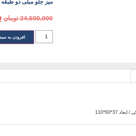
میز جلو مبلی دو طبقه
24,500,000
تومان
0
افزودن به سبد
 37*60*110