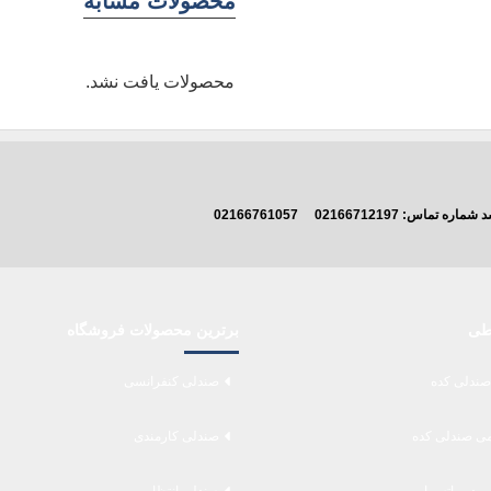
محصولات مشابه
محصولات یافت نشد.
اشد شماره تماس:
02166712197
02166761057
اطی
برترین محصولات فروشگاه
صندلی کده
صندلی کنفرانسی
می صندلی کده
صندلی کارمندی
ین در واتس اپ
صندلی انتظار