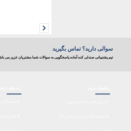
سوالی دارید؟ تماس بگیرید
تیم پشتیبانی صندلی کده آماده پاسخگویی به سوالات شما مشتریان عزیز می ب
راهنمای خرید
راه های ارتب
روش های پرداخت و تسویه
اینستاگرام 
شرایط گارانتی و بازگرداندن کالا
کانال تلگرا
قوانین و مقررات
گفتگوی آنلا