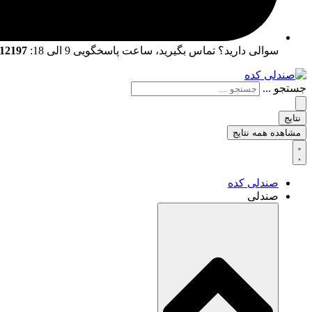
سوالی دارید؟ تماس بگیرید، ساعت پاسخگویی 9 الی 18:
02166712197 | 02166761057
جستجو ...
نتایج
مشاهده همه نتایج
صندلی کده
صندلی