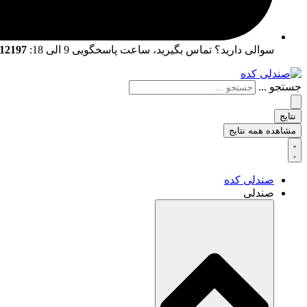
سوالی دارید؟ تماس بگیرید، ساعت پاسخگویی 9 الی 18:
02166712197 | 02166761057
جستجو ...
نتایج
مشاهده همه نتایج
صندلی کده
صندلی